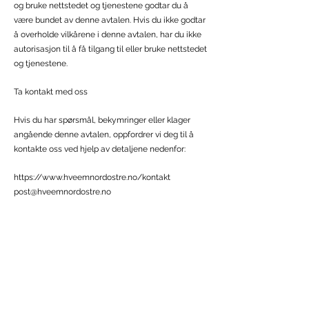
og bruke nettstedet og tjenestene godtar du å
være bundet av denne avtalen. Hvis du ikke godtar
å overholde vilkårene i denne avtalen, har du ikke
autorisasjon til å få tilgang til eller bruke nettstedet
og tjenestene.
Ta kontakt med oss
Hvis du har spørsmål, bekymringer eller klager
angående denne avtalen, oppfordrer vi deg til å
kontakte oss ved hjelp av detaljene nedenfor:
https://www.hveemnordostre.no/kontakt
post@hveemnordostre.no
Hveemsvegen 34, 2850 Lena, Norge
Dette dokumentet ble sist oppdatert 19. oktober
2022
https://www.hveemnordostre.no/kontakt
post@hveemnordostre.no
Hveemsvegen 34, 2850 Lena, Norge