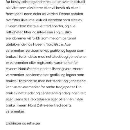
for beskyttelse og andre resultater av intellektuell
aktivitet som eksisterer eller vil bestå nå eller i
fremtiden i noen deler av verden. Denne Avtalen
overfører ikke intellektuell eiendom som eies av
Hveem Nord Østre eller tredjeparter, og alle
rettigheter, titler og interesser i og til slike
eiendommer vil forbli (som mellom partene)
utelukkende hos Hveem Nord Østre. Alle
varemerker, servicemerker, grafikk og logoer som
brukes i forbindelse med nettstedet og tjenestene,
er varemerker eller registrerte varemerker for
Hveem Nord Østre eller dets lisensgivere. Andre
varemerker, servicemerker, grafikk og logoer som
brukes i forbindelse med nettstedet og tjenestene,
kan være varemerker for andre tredjeparter. Din
bruk av nettstedet og tjenestene gir deg ingen rett
eller lisens til å reprodusere eller på annen måte
bruke Hveem Nord Østre eller tredjeparts
varemerker.
Endringer og rettelser