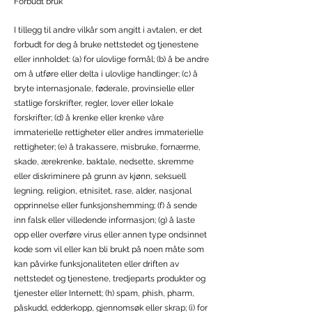
Forbudt bruk
I tillegg til andre vilkår som angitt i avtalen, er det
forbudt for deg å bruke nettstedet og tjenestene
eller innholdet: (a) for ulovlige formål; (b) å be andre
om å utføre eller delta i ulovlige handlinger; (c) å
bryte internasjonale, føderale, provinsielle eller
statlige forskrifter, regler, lover eller lokale
forskrifter; (d) å krenke eller krenke våre
immaterielle rettigheter eller andres immaterielle
rettigheter; (e) å trakassere, misbruke, fornærme,
skade, ærekrenke, baktale, nedsette, skremme
eller diskriminere på grunn av kjønn, seksuell
legning, religion, etnisitet, rase, alder, nasjonal
opprinnelse eller funksjonshemming; (f) å sende
inn falsk eller villedende informasjon; (g) å laste
opp eller overføre virus eller annen type ondsinnet
kode som vil eller kan bli brukt på noen måte som
kan påvirke funksjonaliteten eller driften av
nettstedet og tjenestene, tredjeparts produkter og
tjenester eller Internett; (h) spam, phish, pharm,
påskudd, edderkopp, gjennomsøk eller skrap; (i) for