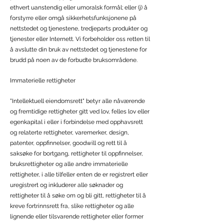
ethvert uanstendig eller umoralsk formål; eller (j) å
forstyrre eller omgå sikkerhetsfunksjonene på
nettstedet og tjenestene, tredjeparts produkter og
tjenester eller Internett. Vi forbeholder oss retten til
å avslutte din bruk av nettstedet og tjenestene for
brudd på noen av de forbudte bruksområdene.
Immaterielle rettigheter
"Intellektuell eiendomsrett" betyr alle nåværende
og fremtidige rettigheter gitt ved lov, felles lov eller
egenkapital i eller i forbindelse med opphavsrett
og relaterte rettigheter, varemerker, design,
patenter, oppfinnelser, goodwill og rett til å
saksøke for bortgang, rettigheter til oppfinnelser,
bruksrettigheter og alle andre immaterielle
rettigheter, i alle tilfeller enten de er registrert eller
uregistrert og inkluderer alle søknader og
rettigheter til å søke om og bli gitt, rettigheter til å
kreve fortrinnsrett fra, slike rettigheter og alle
lignende eller tilsvarende rettigheter eller former