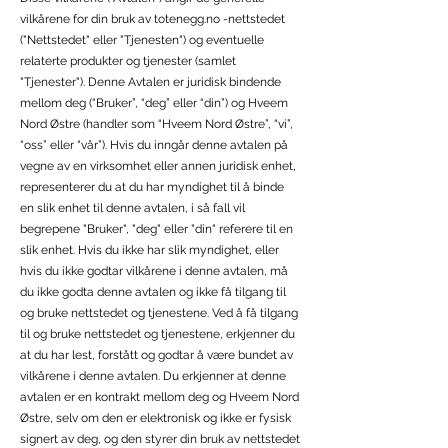
vilkårene for din bruk av totenegg.no -nettstedet
("Nettstedet" eller "Tjenesten") og eventuelle
relaterte produkter og tjenester (samlet
"Tjenester"). Denne Avtalen er juridisk bindende
mellom deg (“Bruker”, “deg” eller “din”) og Hveem
Nord Østre (handler som “Hveem Nord Østre”, “vi”,
“oss” eller “vår”). Hvis du inngår denne avtalen på
vegne av en virksomhet eller annen juridisk enhet,
representerer du at du har myndighet til å binde
en slik enhet til denne avtalen, i så fall vil
begrepene "Bruker", "deg" eller "din" referere til en
slik enhet. Hvis du ikke har slik myndighet, eller
hvis du ikke godtar vilkårene i denne avtalen, må
du ikke godta denne avtalen og ikke få tilgang til
og bruke nettstedet og tjenestene. Ved å få tilgang
til og bruke nettstedet og tjenestene, erkjenner du
at du har lest, forstått og godtar å være bundet av
vilkårene i denne avtalen. Du erkjenner at denne
avtalen er en kontrakt mellom deg og Hveem Nord
Østre, selv om den er elektronisk og ikke er fysisk
signert av deg, og den styrer din bruk av nettstedet