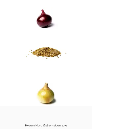
Hveem Nord Østre - siden 1971